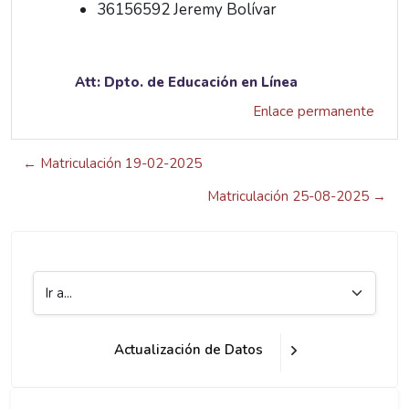
36156592 Jeremy Bolívar
Att: Dpto. de Educación en Línea
Enlace permanente
← Matriculación 19-02-2025
Matriculación 25-08-2025 →
Ir a...
Actualización de Datos
Bloques
Bloques
Salta Insignias recientes