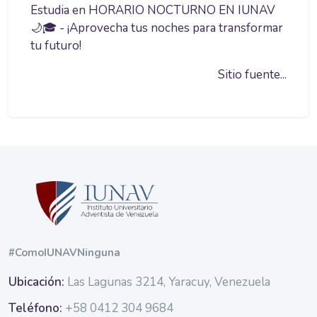
Estudia en HORARIO NOCTURNO EN IUNAV
🌙🎓 - ¡Aprovecha tus noches para transformar
tu futuro!
Sitio fuente...
Bloques
#ComoIUNAVNinguna
Ubicación:
Las Lagunas 3214, Yaracuy, Venezuela
Teléfono:
+58 0412 304 9684