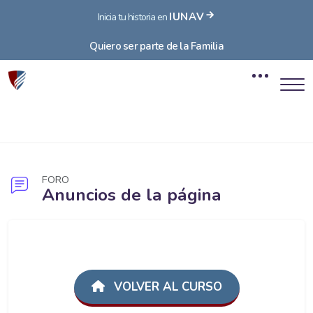
IUNAV
Inicia tu historia en
Quiero ser parte de la Familia
Bloques
Salta al contenido principal
FORO
Anuncios de la página
Bloques
VOLVER AL CURSO