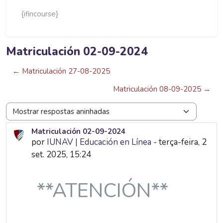
{ifincourse}
Matriculación 02-09-2024
← Matriculación 27-08-2025
Matriculación 08-09-2025 →
Modo de visualização
Matriculación 02-09-2024
Número de respostas: 0
por
IUNAV | Educación en Línea
-
terça-feira, 2
set. 2025, 15:24
**ATENCIÓN**