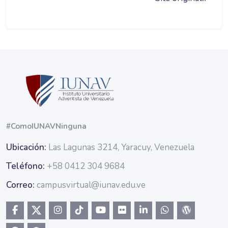
Blocos
#ComoIUNAVNinguna
Ubicación:
Las Lagunas 3214, Yaracuy, Venezuela
Teléfono:
+58 0412 304 9684
Correo:
campusvirtual@iunav.edu.ve