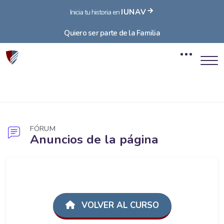
IUNAV
Inicia tu historia en
Quiero ser parte de la Familia
Blocos
Ir para o conteúdo principal
FÓRUM
Anuncios de la página
Blocos
VOLVER AL CURSO