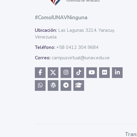
#ComoIUNAVNinguna
Ubicación:
Las Lagunas 3214, Yaracuy,
Venezuela
Teléfono:
+58 0412 304 9684
Correo:
campusvirtual@iunav.edu.ve
Tran