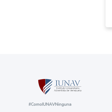
#ComoIUNAVNinguna