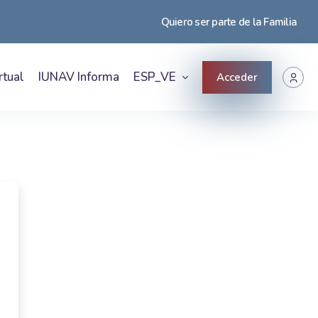
Quiero ser parte de la Familia
rtual
IUNAV Informa
ESP_VE
Acceder
s Virtual IUNAV