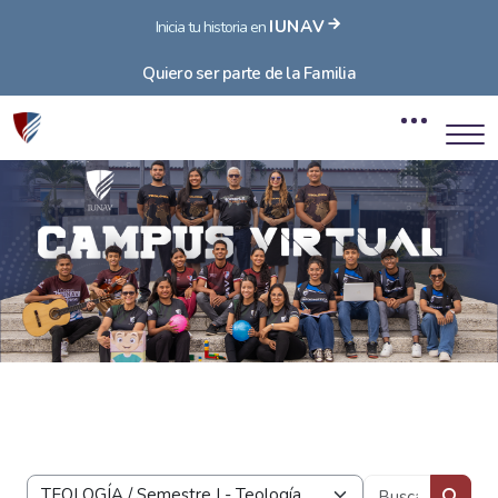
IUNAV
Inicia tu historia en
Quiero ser parte de la Familia
Bloques
Salta al contenido principal
Bloques
Buscar 