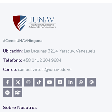
Bloques
#ComoIUNAVNinguna
Ubicación:
Las Lagunas 3214, Yaracuy, Venezuela
Teléfono:
+58 0412 304 9684
Correo:
campusvirtual@iunav.edu.ve
Sobre Nosotros