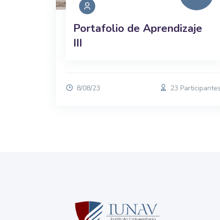
Portafolio de Aprendizaje
III
8/08/23
23 Participante
Bloques
Bloques