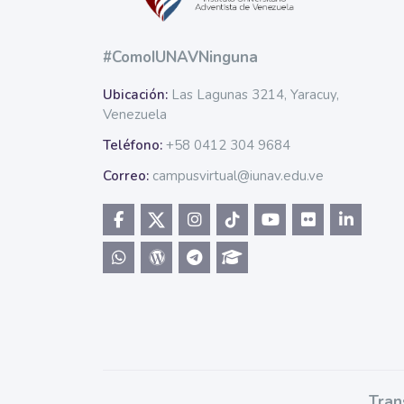
#ComoIUNAVNinguna
Ubicación:
Las Lagunas 3214, Yaracuy,
Venezuela
Teléfono:
+58 0412 304 9684
Correo:
campusvirtual@iunav.edu.ve
Tran