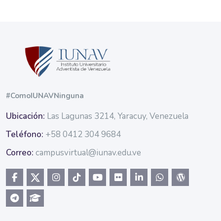
Bloques
#ComoIUNAVNinguna
Ubicación:
Las Lagunas 3214, Yaracuy, Venezuela
Teléfono:
+58 0412 304 9684
Correo:
campusvirtual@iunav.edu.ve