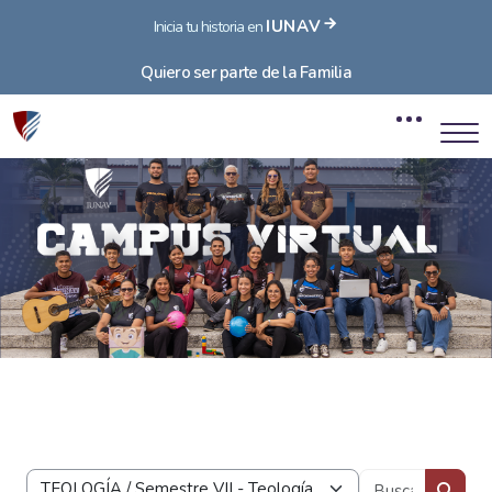
IUNAV
Inicia tu historia en
Quiero ser parte de la Familia
Bloques
Saltar al contenido principal
Bloques
Buscar 