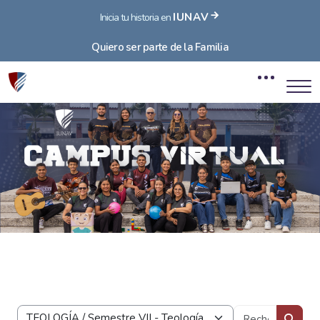
IUNAV
Inicia tu historia en
Quiero ser parte de la Familia
Blocs
Passer au contenu principal
Blocs
Recherc