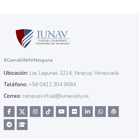
Blocs
#ComoIUNAVNinguna
Ubicación:
Las Lagunas 3214, Yaracuy, Venezuela
Teléfono:
+58 0412 304 9684
Correo:
campusvirtual@iunav.edu.ve