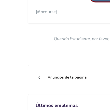
{ifincourse}
Condições de conclusão
Querido Estudiante, por favor,
Anuncios de la página
Blocos
Blocos
Pular Últimos emblemas
Últimos emblemas