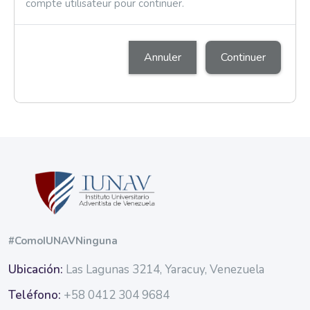
compte utilisateur pour continuer.
Annuler
Continuer
Blocs
Blocs
#ComoIUNAVNinguna
Ubicación:
Las Lagunas 3214, Yaracuy, Venezuela
Teléfono:
+58 0412 304 9684