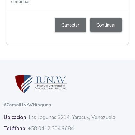
continuar.
Cancelar
Continuar
Bloques
Bloques
#ComoIUNAVNinguna
Ubicación:
Las Lagunas 3214, Yaracuy, Venezuela
Teléfono:
+58 0412 304 9684