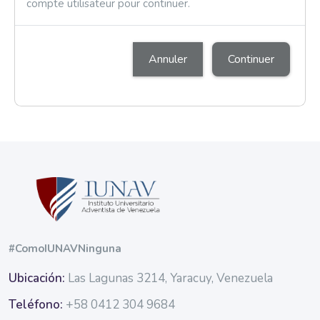
compte utilisateur pour continuer.
Annuler
Continuer
Blocs
Blocs
#ComoIUNAVNinguna
Ubicación:
Las Lagunas 3214, Yaracuy, Venezuela
Teléfono:
+58 0412 304 9684