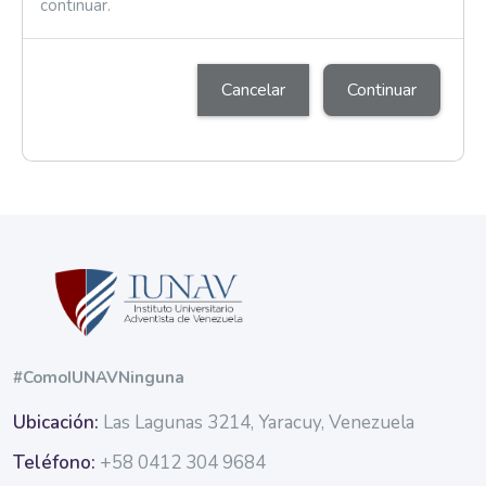
continuar.
Cancelar
Continuar
Bloques
Bloques
#ComoIUNAVNinguna
Ubicación:
Las Lagunas 3214, Yaracuy, Venezuela
Teléfono:
+58 0412 304 9684