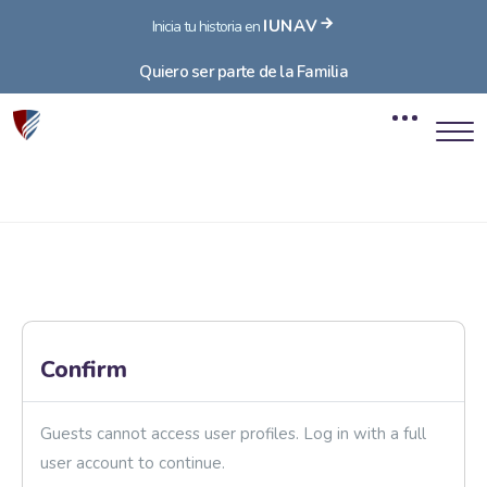
IUNAV
Inicia tu historia en
Quiero ser parte de la Familia
Blocks
Skip to main content
Blocks
Confirm
Guests cannot access user profiles. Log in with a full
user account to continue.