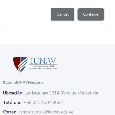
Cancel
Continue
Blocks
Blocks
#ComoIUNAVNinguna
Ubicación:
Las Lagunas 3214, Yaracuy, Venezuela
Teléfono:
+58 0412 304 9684
Correo:
campusvirtual@iunav.edu.ve