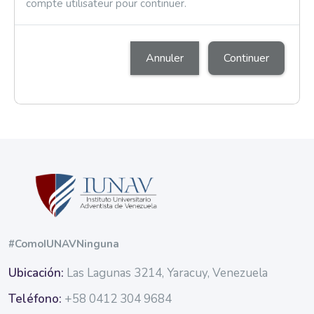
compte utilisateur pour continuer.
Annuler
Continuer
Blocs
Blocs
#ComoIUNAVNinguna
Ubicación:
Las Lagunas 3214, Yaracuy, Venezuela
Teléfono:
+58 0412 304 9684