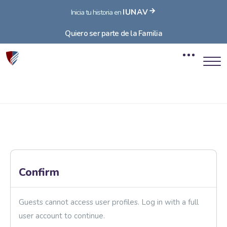
IUNAV
Inicia tu historia en
Quiero ser parte de la Familia
Blocks
Skip to main content
Blocks
Confirm
Guests cannot access user profiles. Log in with a full
user account to continue.