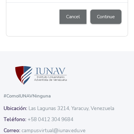
Cancel
Continue
Blocks
Blocks
#ComoIUNAVNinguna
Ubicación:
Las Lagunas 3214, Yaracuy, Venezuela
Teléfono:
+58 0412 304 9684
Correo:
campusvirtual@iunav.edu.ve