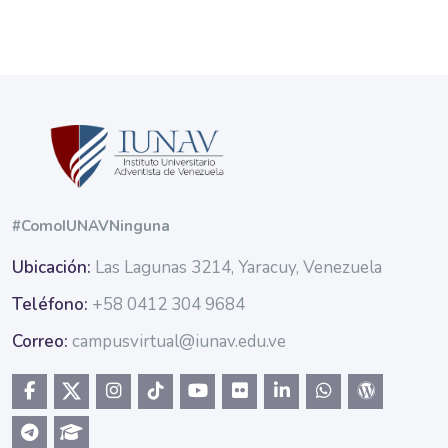
Bloques
Bloques
#ComoIUNAVNinguna
Ubicación:
Las Lagunas 3214, Yaracuy, Venezuela
Teléfono:
+58 0412 304 9684
Correo:
campusvirtual@iunav.edu.ve