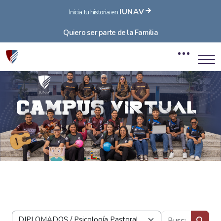
IUNAV
Inicia tu historia en
Quiero ser parte de la Familia
Bloques
Salta al contenido principal
Bloques
Buscar 