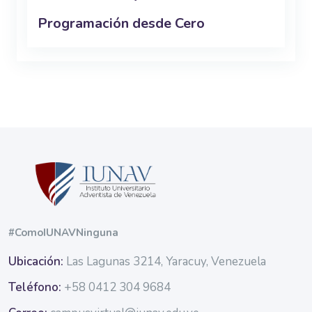
Programación desde Cero
Bloques
Bloques
#ComoIUNAVNinguna
Ubicación:
Las Lagunas 3214, Yaracuy, Venezuela
Teléfono:
+58 0412 304 9684