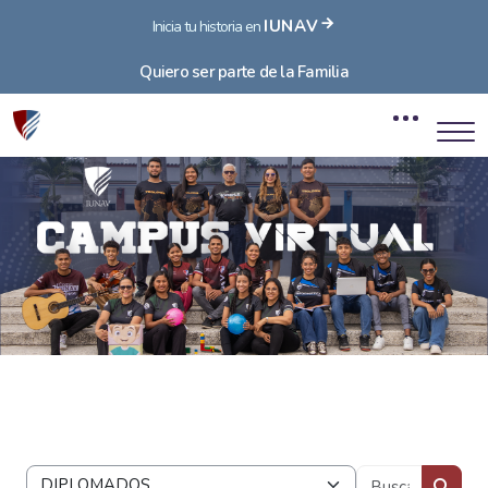
IUNAV
Inicia tu historia en
Quiero ser parte de la Familia
Bloques
Saltar al contenido principal
Bloques
Buscar 