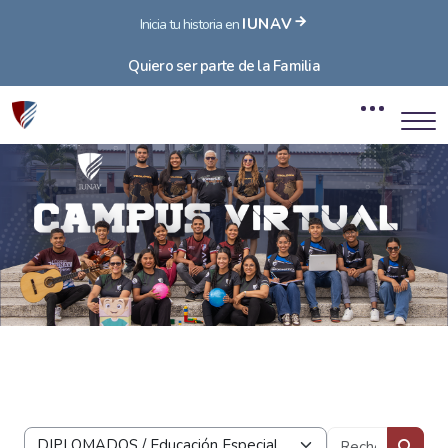
IUNAV
Inicia tu historia en
Quiero ser parte de la Familia
Blocs
Passer au contenu principal
Blocs
Recherc