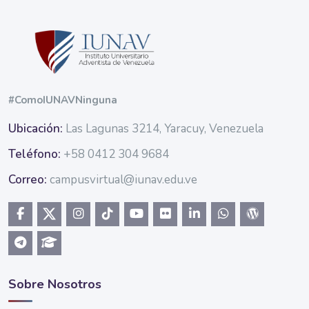
Blocs
#ComoIUNAVNinguna
Ubicación:
Las Lagunas 3214, Yaracuy, Venezuela
Teléfono:
+58 0412 304 9684
Correo:
campusvirtual@iunav.edu.ve
Sobre Nosotros