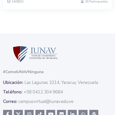
24/08/21
26 Participantes
Bloques
Bloques
#ComoIUNAVNinguna
Ubicación:
Las Lagunas 3214, Yaracuy, Venezuela
Teléfono:
+58 0412 304 9684
Correo:
campusvirtual@iunav.edu.ve