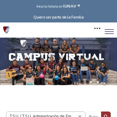
IUNAV
Inicia tu historia en
Quiero ser parte de la Familia
Bloques
Saltar al contenido principal
Bloques
Buscar 