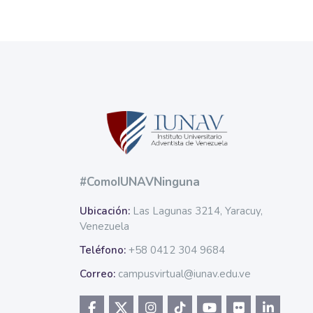
Bloques
Bloques
#ComoIUNAVNinguna
Ubicación:
Las Lagunas 3214, Yaracuy,
Venezuela
Teléfono:
+58 0412 304 9684
Correo:
campusvirtual@iunav.edu.ve