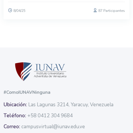
8/04/25
87 Participantes
Blocos
Blocos
#ComoIUNAVNinguna
Ubicación:
Las Lagunas 3214, Yaracuy, Venezuela
Teléfono:
+58 0412 304 9684
Correo:
campusvirtual@iunav.edu.ve