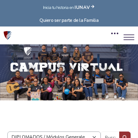
IUNAV
Inicia tu historia en
Quiero ser parte de la Familia
Blocos
Ir para o conteúdo principal
Blocos
Buscar 