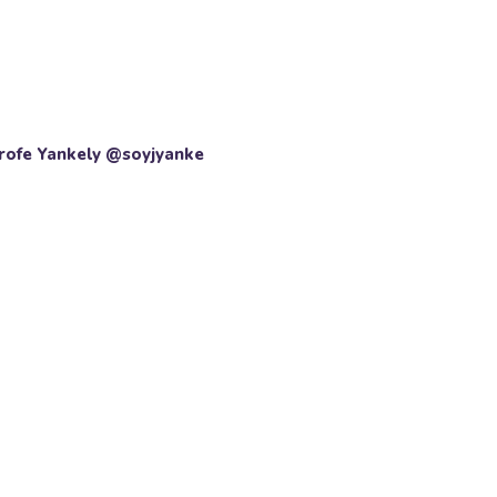
Profe Yankely @soyjyanke