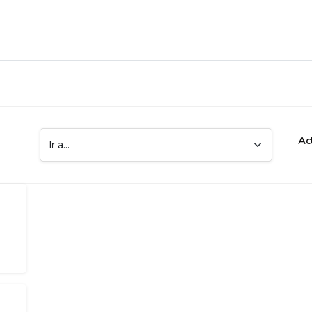
Ac
Ir a...