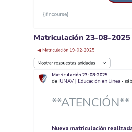
{ifincourse}
Matriculación 23-08-2025
◀︎ Matriculación 19-02-2025
Mostrar modo
Matriculación 23-08-2025
Número de respuestas: 0
de
IUNAV | Educación en Línea
-
sáb
**ATENCIÓN**
Nueva matriculación realizad