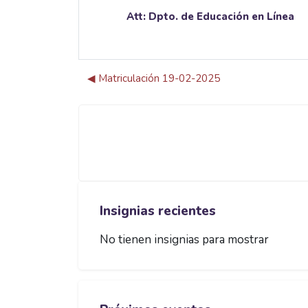
Att: Dpto. de Educación en Línea
◀︎ Matriculación 19-02-2025
Bloques
Bloques
Saltar Insignias recientes
Insignias recientes
No tienen insignias para mostrar
Saltar Próximos eventos