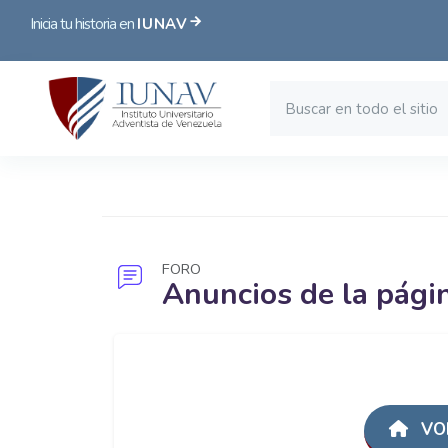
Inicia tu historia en
IUNAV
Bloques
Saltar al contenido principal
FORO
Anuncios de la pági
Bloques
VOL