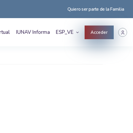
Quiero ser parte de la Familia
rtual
IUNAV Informa
ESP_VE
Acceder