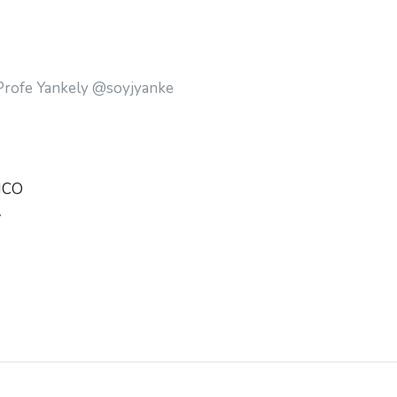
 Profe Yankely @soyjyanke
NCO
A