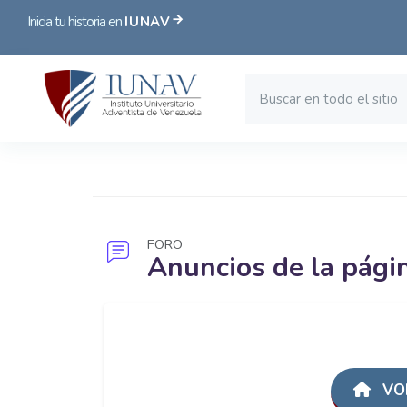
Inicia tu historia en
IUNAV
Bloques
Saltar al contenido principal
FORO
Anuncios de la pági
Bloques
VOL