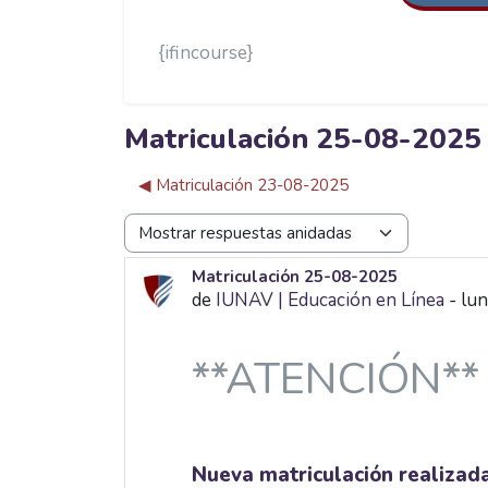
{ifincourse}
Matriculación 25-08-2025
◀︎ Matriculación 23-08-2025
Mostrar modo
Matriculación 25-08-2025
Número de respuestas: 0
de
IUNAV | Educación en Línea
-
lun
**ATENCIÓN**
Nueva matriculación realizad