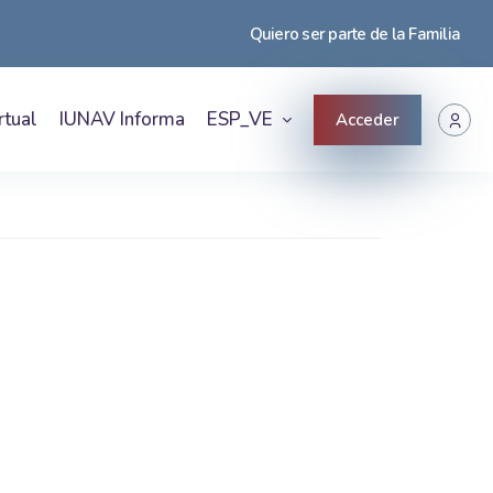
Quiero ser parte de la Familia
rtual
IUNAV Informa
ESP_VE
Acceder