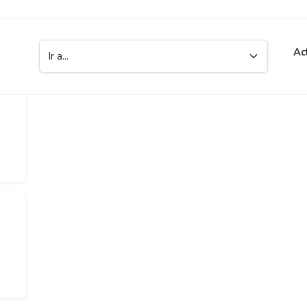
Ac
Ir a...