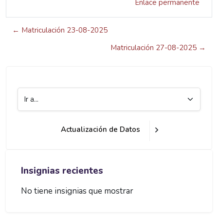
Enlace permanente
← Matriculación 23-08-2025
Matriculación 27-08-2025 →
Ir a...
Actualización de Datos
Bloques
Bloques
Salta Insignias recientes
Insignias recientes
No tiene insignias que mostrar