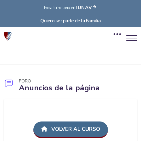
IUNAV
Inicia tu historia en
Quiero ser parte de la Familia
Bloques
Salta al contenido principal
FORO
Anuncios de la página
Bloques
VOLVER AL CURSO