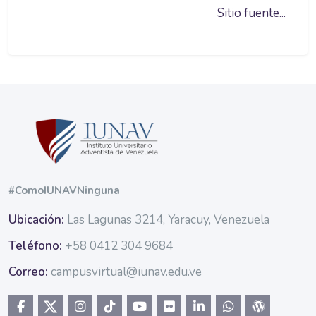
Sitio fuente...
Bloques
#ComoIUNAVNinguna
Ubicación:
Las Lagunas 3214, Yaracuy, Venezuela
Teléfono:
+58 0412 304 9684
Correo:
campusvirtual@iunav.edu.ve