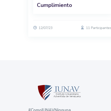
Cumplimiento
12/07/23
11 Participante
Bloques
Bloques
#ComoIUNAVNinguna