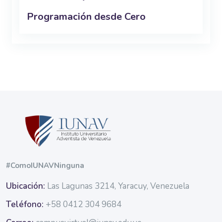
Programación desde Cero
Blocs
Blocs
#ComoIUNAVNinguna
Ubicación:
Las Lagunas 3214, Yaracuy, Venezuela
Teléfono:
+58 0412 304 9684