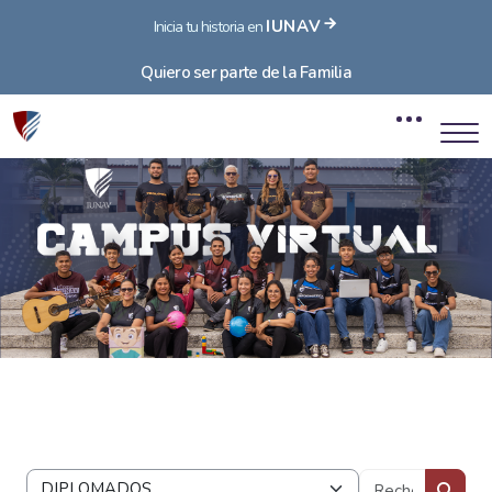
IUNAV
Inicia tu historia en
Quiero ser parte de la Familia
Blocs
Passer au contenu principal
Blocs
Recherc